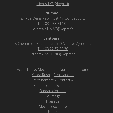
clients-LYS@kepra.fr
Numac :
ZI, Rue Denis Papin, 59147 Gondecourt,
Tel : 03.59.39.14.01
clients-NUMAC@kepra.fr
Lantoine :
8 Chemin de Bachant, 59620 Aulnoye-Aymeries
Tel : 03.27.67.30.30
clients-LANTOINE@kepra.fr
Accueil
–
Lys Mécanique
–
Numac
–
Lantoine
Kepra Rush
–
Réalisations
Recrutement
–
Contact
–
Ensembles mécaniques
Bureau d’études
Tournage
Fraisage
Mécano-soudure
Usinage