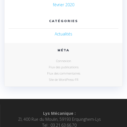
février 2020
CATÉGORIES
Actualités
MÉTA
Connexion
Flux des publications
Flux des commentaires
Site de WordPress-FR
Lys Mécanique :
ZI, 400 Rue du Moulin, 59193 Erquinghem-Lys
Tel : 03.21.63.66.70