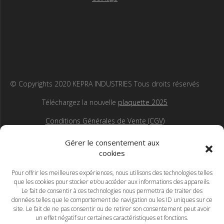
© Copyrights 2020 KEPRA INDUSTRIES Tous droits réservés
Téléchargez la nouvelle
plaquette 2025
Conditions Générales de Vente (CGV)
Gérer le consentement aux
cookies
Pour offrir les meilleures expériences, nous utilisons des technologies telles
que les cookies pour stocker et/ou accéder aux informations des appareils.
Le fait de consentir à ces technologies nous permettra de traiter des
données telles que le comportement de navigation ou les ID uniques sur ce
site. Le fait de ne pas consentir ou de retirer son consentement peut avoir
un effet négatif sur certaines caractéristiques et fonctions.