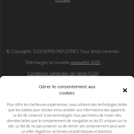
© Copyrights 2020 KEPRA INDUSTRIES Tous droits réservés
Téléchargez la nouvelle
plaquette 2025
Conditions Générales de Vente (CGV)
Gérer le consentement aux
cookies
Pour offrir les meilleures expériences, nous utilisons des technologies telles
que les cookies pour stocker et/ou accéder aux informations des appareils.
Le fait de consentir à ces technologies nous permettra de traiter des
données telles que le comportement de navigation ou les ID uniques sur ce
site. Le fait de ne pas consentir ou de retirer son consentement peut avoir
un effet négatif sur certaines caractéristiques et fonctions.