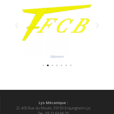
Bâtiment
Lys Mécanique :
ZI, 400 Rue du Moulin, 59193 Erquinghem-Lys
Tel : 03.21.63.66.70