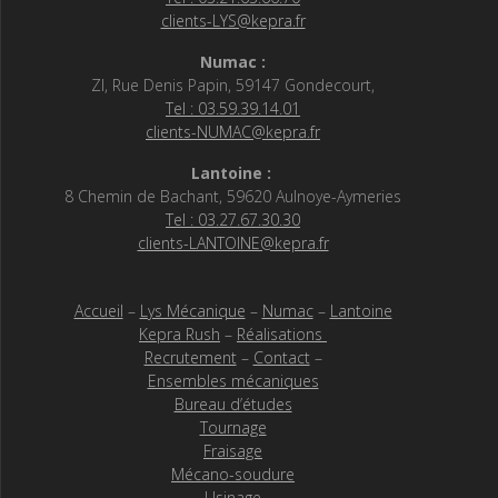
clients-LYS@kepra.fr
Numac :
ZI, Rue Denis Papin, 59147 Gondecourt,
Tel : 03.59.39.14.01
clients-NUMAC@kepra.fr
Lantoine :
8 Chemin de Bachant, 59620 Aulnoye-Aymeries
Tel : 03.27.67.30.30
clients-LANTOINE@kepra.fr
Accueil
–
Lys Mécanique
–
Numac
–
Lantoine
Kepra Rush
–
Réalisations
Recrutement
–
Contact
–
Ensembles mécaniques
Bureau d’études
Tournage
Fraisage
Mécano-soudure
Usinage